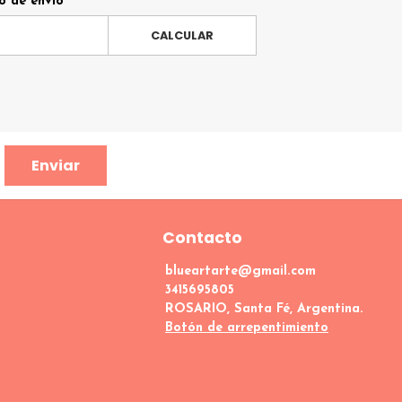
o de envío
CALCULAR
Enviar
Contacto
blueartarte@gmail.com
3415695805
ROSARIO, Santa Fé, Argentina.
Botón de arrepentimiento