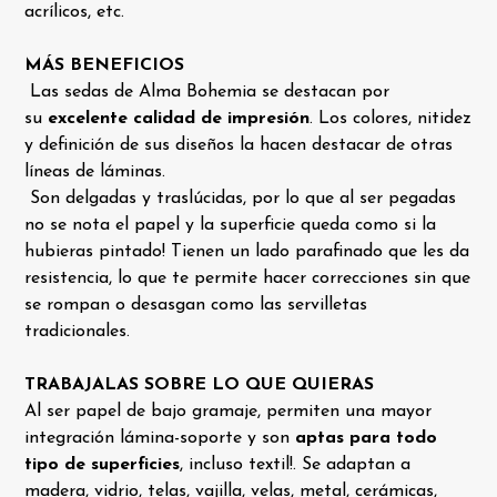
acrílicos, etc.
MÁS BENEFICIOS
Las sedas de Alma Bohemia se destacan por
su
excelente calidad de impresión
. Los colores, nitidez
y definición de sus diseños la hacen destacar de otras
líneas de láminas.
Son delgadas y traslúcidas, por lo que al ser pegadas
no se nota el papel y la superficie queda como si la
hubieras pintado! Tienen un lado parafinado que les da
resistencia, lo que te permite hacer correcciones ​sin que
se rompan o desasgan como las servilletas
tradicionales.
TRABAJALAS SOBRE LO QUE QUIERAS
Al ser papel de bajo gramaje, permiten una mayor
integración lámina-soporte y son
aptas para todo
tipo de superficies
, incluso textil!. Se adaptan a
madera, vidrio, telas, vajilla, velas, metal, cerámicas,