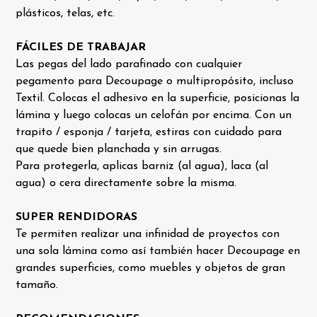
plásticos, telas, etc.
FÁCILES DE TRABAJAR
Las pegas del lado parafinado con cualquier
pegamento para Decoupage o multipropósito, incluso
Textil. Colocas el adhesivo en la superficie, posicionas la
lámina y luego colocas un celofán por encima. Con un
trapito / esponja / tarjeta, estiras con cuidado para
que quede bien planchada y sin arrugas.
Para protegerla, aplicas barniz (al agua), laca (al
agua) o cera directamente sobre la misma.
SUPER RENDIDORAS
Te permiten realizar una infinidad de proyectos con
una sola lámina como así también hacer Decoupage en
grandes superficies, como muebles y objetos de gran
tamaño.