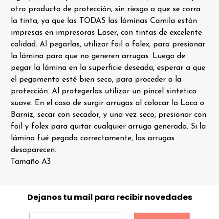
otro producto de protección, sin riesgo a que se corra
la tinta, ya que las TODAS las láminas Camila están
impresas en impresoras Laser, con tintas de excelente
calidad. Al pegarlas, utilizar foil o folex, para presionar
la lámina para que no generen arrugas. Luego de
pegar la lámina en la superficie deseada, esperar a que
el pegamento esté bien seco, para proceder a la
protección. Al protegerlas utilizar un pincel sintetico
suave. En el caso de surgir arrugas al colocar la Laca o
Barniz, secar con secador, y una vez seco, presionar con
foil y folex para quitar cualquier arruga generada. Si la
lámina fué pegada correctamente, las arrugas
desaparecen.
Tamaño A3
Dejanos tu mail para recibir novedades