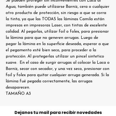
Se pueden proteger sin inconvenientes con Laca al
Agua, también puede utilizarse Barniz, cera o cualquier
otro producto de protección, sin riesgo a que se corra
la tinta, ya que las TODAS las láminas Camila están
impresas en impresoras Laser, con tintas de excelente
calidad. Al pegarlas, utilizar foil o folex, para presionar
la lámina para que no generen arrugas. Luego de
pegar la lámina en la superficie deseada, esperar a que
el pegamento esté bien seco, para proceder a la
protección. Al protegerlas utilizar un pincel sintetico
suave. En el caso de surgir arrugas al colocar la Laca o
Barniz, secar con secador, y una vez seco, presionar con
foil y folex para quitar cualquier arruga generada. Si la
lámina fué pegada correctamente, las arrugas
desaparecen.
TAMAÑO A3
Dejanos tu mail para recibir novedades