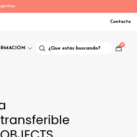
gentino
Contacto
0
ORMACIÓN
a
ransferible
OBJECTS