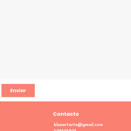
Enviar
Contacto
blueartarte@gmail.com