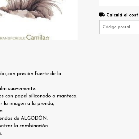
Calculá el cost
dos,con presión fuerte de la
 film suavemente.
s con papel siliconado o manteca.
r la imagen a la prenda,
a.
 prendas de ALGODÓN.
ntrar la combinación
.