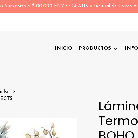
s Superiores a $100.000 ENVIO GRATIS a sucursal de Correo Ar
INICIO
PRODUCTOS
INF
mila
JECTS
Lámin
Termot
BOHO 